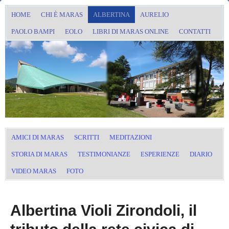
HOME
CHI È MARAS
ALBERTINA
AURELIO
PAOLO BAMPI
EOLO
LIBRI DI MARAS ONLINE
CONTATTI
AMICI DI MARAS
SCRITTI
MEDITAZIONI
STORIA DI MARAS
TESTIMONIANZE
ESPERIENZE
DIARIO
VIDEO MARAS
FOTO
Albertina Violi Zirondoli, il