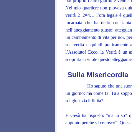
poi proprio l’altro giorno è venu
Nel mio quartiere non pioveva qui
verità 2+2=4… l’ora legale è quel
incarnata che ha detto con tanta
nell’atteggiamento giusto: atteggiam
un cambiamento di vita per noi, pe
sua verità e quindi praticamente 
l’Assoluto! Ecco, la Verità è un a
scoprirla ci vuole questo atteggiam
Sulla Misericordia
Ho saputo che una suora di cla
un giorno: ma come fai Tu a soppor
sei giustizia infinita?
E Gesù ha risposto: “ma io so” qu
appunto perché vi conosco”. Questa 