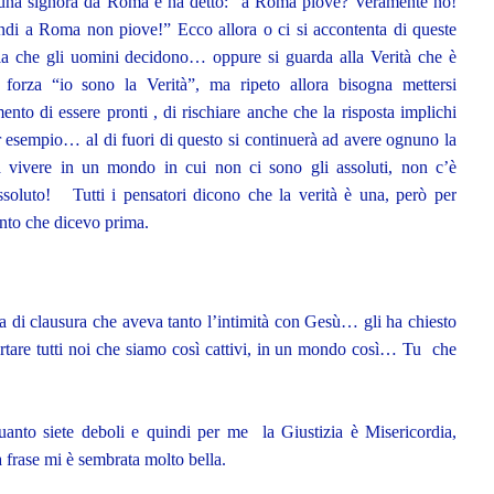
ta una signora da Roma e ha detto: ”a Roma piove? Veramente no!
ndi a Roma non piove!” Ecco allora o ci si accontenta di queste
la che gli uomini decidono… oppure si guarda alla Verità che è
 forza “io sono la Verità”, ma ripeto allora bisogna mettersi
ento di essere pronti , di rischiare anche che la risposta implichi
r esempio… al di fuori di questo si continuerà ad avere ognuno la
a vivere in un mondo in cui non ci sono gli assoluti, non c’è
ssoluto! Tutti i pensatori dicono che la verità è una, però per
ento che dicevo prima.
usura che aveva tanto l’intimità con Gesù… gli ha chiesto
tare tutti noi che siamo così cattivi, in un mondo così… Tu che
anto siete deboli e quindi per me la Giustizia è Misericordia,
frase mi è sembrata molto bella.