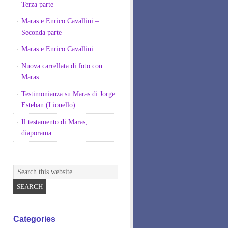
Terza parte
Maras e Enrico Cavallini –
Seconda parte
Maras e Enrico Cavallini
Nuova carrellata di foto con
Maras
Testimonianza su Maras di Jorge
Esteban (Lionello)
Il testamento di Maras,
diaporama
Categories