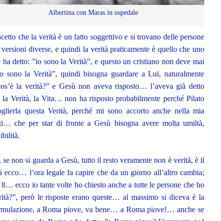
Albertina con Maras in ospedale
etto che la verità è un fatto soggettivo e si trovano delle persone
 versioni diverse, e quindi la verità praticamente è quello che uno
ha detto: ”io sono la Verità”, e questo un cristiano non deve mai
io sono la Verità”, quindi bisogna guardare a Lui, naturalmente
cos’è la verità?” e Gesù non aveva risposto… l’aveva già detto
, la Verità, la Vita… non ha risposto probabilmente perché Pilato
oglierla questa Verità, perché mi sono accorto anche nella mia
anti… che per star di fronte a Gesù bisogna avere molta umiltà,
bilità.
, se non si guarda a Gesù, tutto il resto veramente non è verità, è il
à ecco… l’ora legale fa capire che da un giorno all’altro cambia;
e 8… ecco io tante volte ho chiesto anche a tutte le persone che ho
erità?”, però le risposte erano queste… al massimo si diceva è la
 formulazione, a Roma piove, va bene… a Roma piove!… anche se