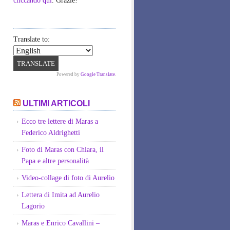
cliccando qui
. Grazie!
Translate to:
Powered by
Google Translate
.
ULTIMI ARTICOLI
Ecco tre lettere di Maras a
Federico Aldrighetti
Foto di Maras con Chiara, il
Papa e altre personalità
Video-collage di foto di Aurelio
Lettera di Imita ad Aurelio
Lagorio
Maras e Enrico Cavallini –