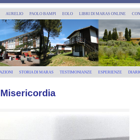
AURELIO
PAOLO BAMPI
EOLO
LIBRI DI MARAS ONLINE
CON
AZIONI
STORIA DI MARAS
TESTIMONIANZE
ESPERIENZE
DIARI
a Misericordia