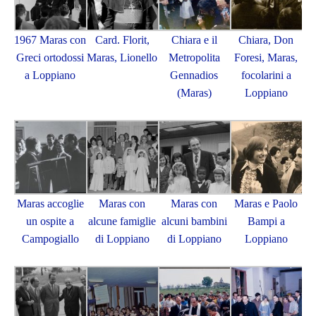
1967 Maras con
Card. Florit,
Chiara e il
Chiara, Don
Greci ortodossi
Maras, Lionello
Metropolita
Foresi, Maras,
a Loppiano
Gennadios
focolarini a
(Maras)
Loppiano
Maras accoglie
Maras con
Maras con
Maras e Paolo
un ospite a
alcune famiglie
alcuni bambini
Bampi a
Campogiallo
di Loppiano
di Loppiano
Loppiano