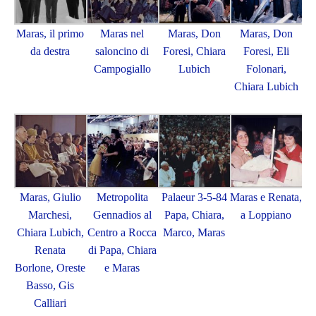
Maras, il primo
Maras nel
Maras, Don
Maras, Don
da destra
saloncino di
Foresi, Chiara
Foresi, Eli
Campogiallo
Lubich
Folonari,
Chiara Lubich
Maras, Giulio
Metropolita
Palaeur 3-5-84
Maras e Renata,
Marchesi,
Gennadios al
Papa, Chiara,
a Loppiano
Chiara Lubich,
Centro a Rocca
Marco, Maras
Renata
di Papa, Chiara
Borlone, Oreste
e Maras
Basso, Gis
Calliari