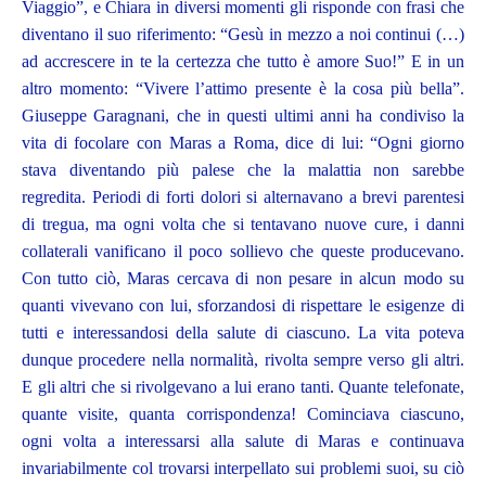
Viaggio”, e Chiara in diversi momenti gli risponde con frasi che
diventano il suo riferimento: “Gesù in mezzo a noi continui (…)
ad accrescere in te la certezza che tutto è amore Suo!” E in un
altro momento: “Vivere l’attimo presente è la cosa più bella”.
Giuseppe Garagnani, che in questi ultimi anni ha condiviso la
vita di focolare con Maras a Roma, dice di lui: “Ogni giorno
stava diventando più palese che la malattia non sarebbe
regredita. Periodi di forti dolori si alternavano a brevi parentesi
di tregua, ma ogni volta che si tentavano nuove cure, i danni
collaterali vanificano il poco sollievo che queste producevano.
Con tutto ciò, Maras cercava di non pesare in alcun modo su
quanti vivevano con lui, sforzandosi di rispettare le esigenze di
tutti e interessandosi della salute di ciascuno. La vita poteva
dunque procedere nella normalità, rivolta sempre verso gli altri.
E gli altri che si rivolgevano a lui erano tanti. Quante telefonate,
quante visite, quanta corrispondenza! Cominciava ciascuno,
ogni volta a interessarsi alla salute di Maras e continuava
invariabilmente col trovarsi interpellato sui problemi suoi, su ciò