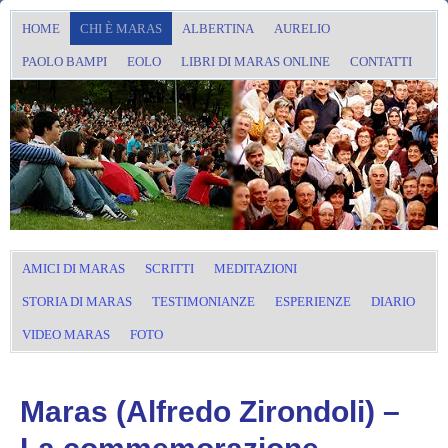
HOME
CHI È MARAS
ALBERTINA
AURELIO
PAOLO BAMPI
EOLO
LIBRI DI MARAS ONLINE
CONTATTI
AMICI DI MARAS
SCRITTI
MEDITAZIONI
STORIA DI MARAS
TESTIMONIANZE
ESPERIENZE
DIARIO
VIDEO MARAS
FOTO
Maras (Alfredo Zirondoli) –