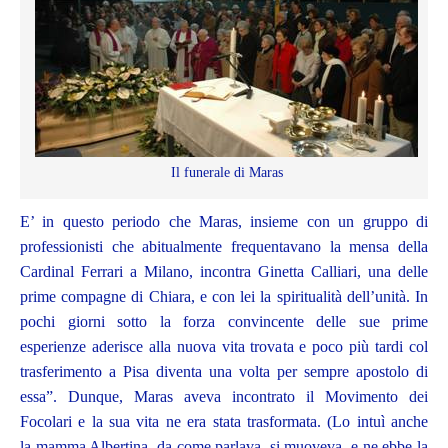
Il funerale di Maras
E’ in questo periodo che Maras, insieme con un gruppo di
professionisti che abitualmente frequentavano la mensa della
Cardinal Ferrari a Milano, incontra Ginetta Calliari, una delle
prime compagne di Chiara, e con lei la spiritualità dell’unità. In
pochi giorni sotto la forza convincente delle sue prime
esperienze aderisce alla nuova vita trovata e poco più tardi col
trasferimento a Pisa diventa una volta per sempre apostolo di
essa”. Dunque, Maras aveva incontrato il Movimento dei
Focolari e la sua vita ne era stata trasformata. (Lo intuì anche
la mamma Albertina, da come parlava, si muoveva, e ne ebbe la