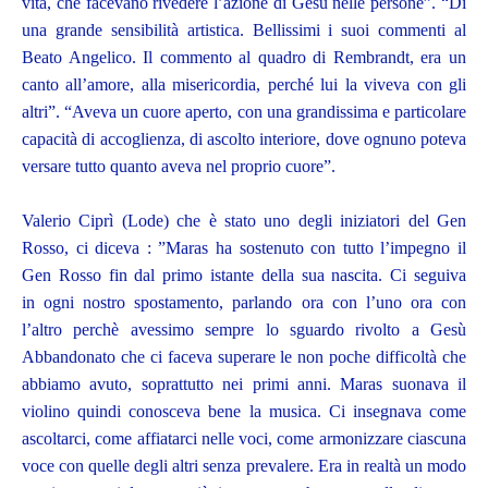
vita, che facevano rivedere l’azione di Gesù nelle persone”. “Di
una grande sensibilità artistica. Bellissimi i suoi commenti al
Beato Angelico. Il commento al quadro di Rembrandt, era un
canto all’amore, alla misericordia, perché lui la viveva con gli
altri”. “Aveva un cuore aperto, con una grandissima e particolare
capacità di accoglienza, di ascolto interiore, dove ognuno poteva
versare tutto quanto aveva nel proprio cuore”.
Valerio Ciprì (Lode) che è stato uno degli iniziatori del Gen
Rosso, ci diceva : ”Maras ha sostenuto con tutto l’impegno il
Gen Rosso fin dal primo istante della sua nascita. Ci seguiva
in ogni nostro spostamento, parlando ora con l’uno ora con
l’altro perchè avessimo sempre lo sguardo rivolto a Gesù
Abbandonato che ci faceva superare le non poche difficoltà che
abbiamo avuto, soprattutto nei primi anni. Maras suonava il
violino quindi conosceva bene la musica. Ci insegnava come
ascoltarci, come affiatarci nelle voci, come armonizzare ciascuna
voce con quelle degli altri senza prevalere. Era in realtà un modo