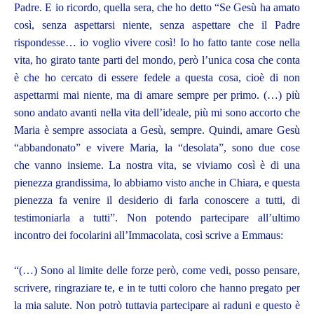
Padre. E io ricordo, quella sera, che ho detto “Se Gesù ha amato
così, senza aspettarsi niente, senza aspettare che il Padre
rispondesse… io voglio vivere così! Io ho fatto tante cose nella
vita, ho girato tante parti del mondo, però l’unica cosa che conta
è che ho cercato di essere fedele a questa cosa, cioè di non
aspettarmi mai niente, ma di amare sempre per primo. (…) più
sono andato avanti nella vita dell’ideale, più mi sono accorto che
Maria è sempre associata a Gesù, sempre. Quindi, amare Gesù
“abbandonato” e vivere Maria, la “desolata”, sono due cose
che vanno insieme. La nostra vita, se viviamo così è di una
pienezza grandissima, lo abbiamo visto anche in Chiara, e questa
pienezza fa venire il desiderio di farla conoscere a tutti, di
testimoniarla a tutti”. Non potendo partecipare all’ultimo
incontro dei focolarini all’Immacolata, così scrive a Emmaus:
“(…) Sono al limite delle forze però, come vedi, posso pensare,
scrivere, ringraziare te, e in te tutti coloro che hanno pregato per
la mia salute. Non potrò tuttavia partecipare ai raduni e questo è