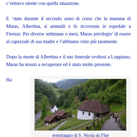
c’entravo niente con quella situazione.
E ‘stato durante il secondo anno di corso che la mamma di
Maras, Albertina, si ammalò e fu ricoverata in ospedale a
Firenze. Per diverse settimane o mesi, Maras privilegio’ di essere
al capezzale di sua madre e l’abbiamo visto più raramente.
Dopo la morte di Albertina e il suo funerale svoltosi a Loppiano,
Maras ha tenuto a recuperare ed è stato molto presente.
Ha
eremitaggio di S. Nicola da Flue