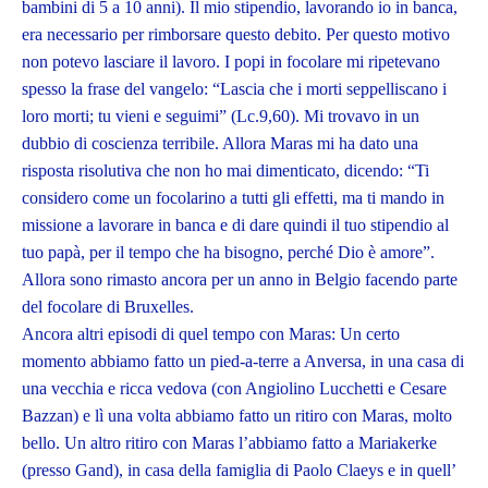
bambini di 5 a 10 anni). Il mio stipendio, lavorando io in banca,
era necessario per rimborsare questo debito. Per questo motivo
non potevo lasciare il lavoro. I popi in focolare mi ripetevano
spesso la frase del vangelo: “Lascia che i morti seppelliscano i
loro morti; tu vieni e seguimi” (Lc.9,60). Mi trovavo in un
dubbio di coscienza terribile. Allora Maras mi ha dato una
risposta risolutiva che non ho mai dimenticato, dicendo: “Ti
considero come un focolarino a tutti gli effetti, ma ti mando in
missione a lavorare in banca e di dare quindi il tuo stipendio al
tuo papà, per il tempo che ha bisogno, perché Dio è amore”.
Allora sono rimasto ancora per un anno in Belgio facendo parte
del focolare di Bruxelles.
Ancora altri episodi di quel tempo con Maras: Un certo
momento abbiamo fatto un pied-a-terre a Anversa, in una casa di
una vecchia e ricca vedova (con Angiolino Lucchetti e Cesare
Bazzan) e lì una volta abbiamo fatto un ritiro con Maras, molto
bello. Un altro ritiro con Maras l’abbiamo fatto a Mariakerke
(presso Gand), in casa della famiglia di Paolo Claeys e in quell’