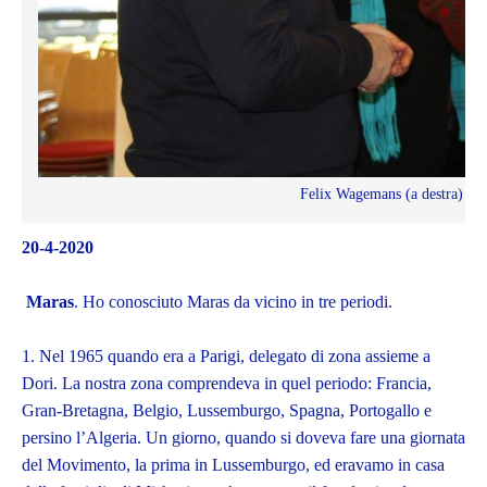
Felix Wagemans (a destra) co
20-4-2020
Maras
. Ho conosciuto Maras da vicino in tre periodi.
1. Nel 1965 quando era a Parigi, delegato di zona assieme a
Dori. La nostra zona comprendeva in quel periodo: Francia,
Gran-Bretagna, Belgio, Lussemburgo, Spagna, Portogallo e
persino l’Algeria. Un giorno, quando si doveva fare una giornata
del Movimento, la prima in Lussemburgo, ed eravamo in casa