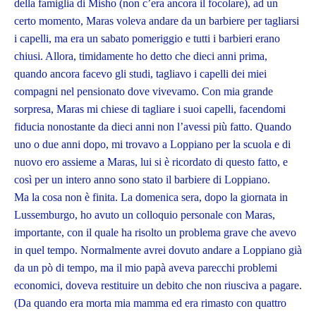
della famiglia di Misho (non c’era ancora il focolare), ad un
certo momento, Maras voleva andare da un barbiere per tagliarsi
i capelli, ma era un sabato pomeriggio e tutti i barbieri erano
chiusi. Allora, timidamente ho detto che dieci anni prima,
quando ancora facevo gli studi, tagliavo i capelli dei miei
compagni nel pensionato dove vivevamo. Con mia grande
sorpresa, Maras mi chiese di tagliare i suoi capelli, facendomi
fiducia nonostante da dieci anni non l’avessi più fatto. Quando
uno o due anni dopo, mi trovavo a Loppiano per la scuola e di
nuovo ero assieme a Maras, lui si è ricordato di questo fatto, e
così per un intero anno sono stato il barbiere di Loppiano.
Ma la cosa non è finita. La domenica sera, dopo la giornata in
Lussemburgo, ho avuto un colloquio personale con Maras,
importante, con il quale ha risolto un problema grave che avevo
in quel tempo. Normalmente avrei dovuto andare a Loppiano già
da un pò di tempo, ma il mio papà aveva parecchi problemi
economici, doveva restituire un debito che non riusciva a pagare.
(Da quando era morta mia mamma ed era rimasto con quattro