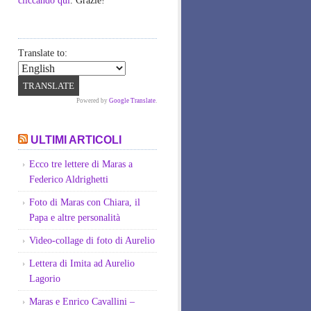
cliccando qui
. Grazie!
Translate to:
Powered by
Google Translate
.
ULTIMI ARTICOLI
Ecco tre lettere di Maras a
Federico Aldrighetti
Foto di Maras con Chiara, il
Papa e altre personalità
Video-collage di foto di Aurelio
Lettera di Imita ad Aurelio
Lagorio
Maras e Enrico Cavallini –