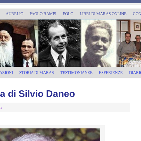
AURELIO
PAOLO BAMPI
EOLO
LIBRI DI MARAS ONLINE
CON
AZIONI
STORIA DI MARAS
TESTIMONIANZE
ESPERIENZE
DIARI
a di Silvio Daneo
li