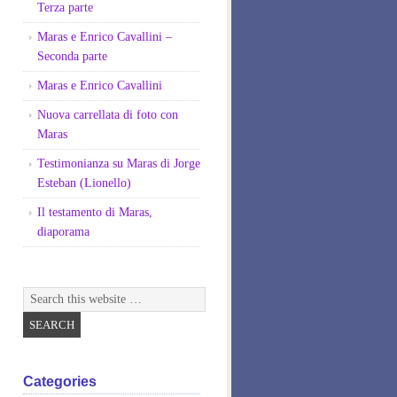
Terza parte
Maras e Enrico Cavallini –
Seconda parte
Maras e Enrico Cavallini
Nuova carrellata di foto con
Maras
Testimonianza su Maras di Jorge
Esteban (Lionello)
Il testamento di Maras,
diaporama
Categories