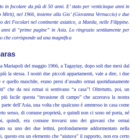
o in focolare da più di 50 anni. E’ stato per venticinque anni in
irti), nel 1966, insieme alla Gio’ (Giovanna Vernuccio) e due
o dei Focolari nel continente asiatico, a Manila, nelle Filippine.
li anni di “prime pagine” in Asia. Lo ringrazio sentitamente per
cio che corrisponde ad una magnifica
aras
ma Mariapoli del maggio 1966, a Tagaytay, dopo soli due mesi dal
più la stessa. I nostri due piccoli appartamenti, vale a dire, i due
le e quello maschile, erano presi d’assalto ormai quotidianamente
liti” che da noi ormai si sentivano “a casa”! Oltretutto, poi, un
 più facile questa “invasione di campo” che azzerava la nostra
na parte dell’Asia, una volta che qualcuno è ammesso in casa come
erto senso, di comune proprietà, e quindi non ci sono né porta, né
oi, quindi, era comune trovarsi uno dei giovani che ormai
iato su uno dei due lettini, profondamente addormentato nella
, questo era un elemento che “aiutava” il rapporto, non era certo