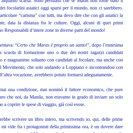
 alquanto scarsa. Sono persuaso che se Maras non fosse stato il
ei focolarini asiatici oggi sparsi per il mondo, non ci sarebbero.
rticolare “carisma” con tutti, ma devo dire che con gli asiatici la
te, data la distanza fra le culture. Oggi, alcuni di quei primi
sono Responsabili d’intere zone in diverse parti del mondo!
entava: “
Certo che Maras è proprio un santo
!”, dopo l’ennesima
alla scuola di formazione uno o due dei nostri ragazzi candidati
so e magnanimo soltanto con candidati al focolare, ma anche con
o al Movimento, che solo andando a Loppiano e incontrandosi con
 all’altra vocazione, avrebbero potuto formarsi adeguatamente.
mai una condizione, mai nominò il fattore economico, che pure
aro che noi, da Manila, non eravamo in grado di inviare un solo
mo a coprire le spese di viaggio, già così esose.
trebbe scrivere un libro intero, ma scrivendo io, qui, delle prime
mi vide fra i protagonisti della primissima ora, è un dovere dare