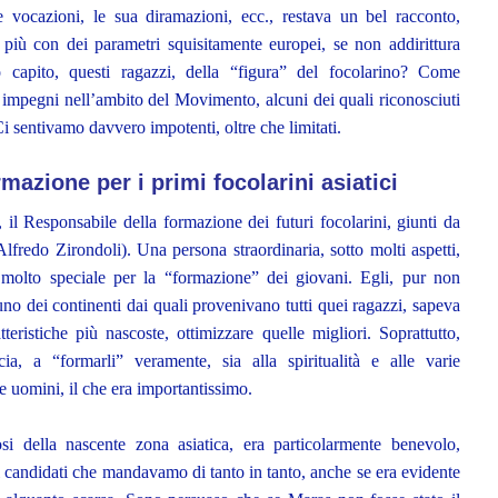
e vocazioni, le sua diramazioni, ecc., restava un bel racconto,
i più con dei parametri squisitamente europei, se non addirittura
capito, questi ragazzi, della “figura” del focolarino? Come
i impegni nell’ambito del Movimento, alcuni dei quali riconosciuti
 sentivamo davvero impotenti, oltre che limitati.
mazione per i primi focolarini
asiatici
 il Responsabile della formazione dei futuri focolarini, giunti da
fredo Zirondoli). Una persona straordinaria, sotto molti aspetti,
olto speciale per la “formazione” dei giovani. Egli, pur non
no dei continenti dai quali provenivano tutti quei ragazzi, sapeva
atteristiche più nascoste, ottimizzare quelle migliori. Soprattutto,
cia, a “formarli” veramente, sia alla spiritualità e alle varie
 uomini, il che era importantissimo.
osi della nascente zona asiatica, era particolarmente benevolo,
i candidati che mandavamo di tanto in tanto, anche se era evidente