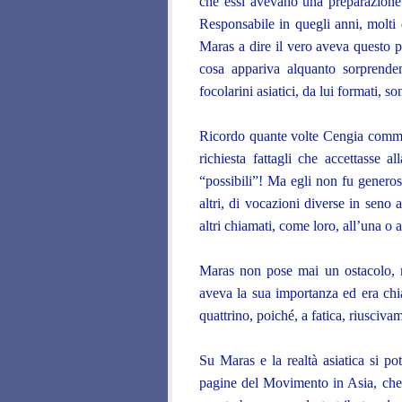
che essi avevano una preparazione
Responsabile in quegli anni, molti d
Maras a dire il vero aveva questo pa
cosa appariva alquanto sorprenden
focolarini asiatici, da lui formati, 
Ricordo quante volte Cengia comm
richiesta fattagli che accettasse 
“possibili”! Ma egli non fu genero
altri, di vocazioni diverse in sen
altri chiamati, come loro, all’una o
Maras non pose mai un ostacolo, 
aveva la sua importanza ed era chi
quattrino, poiché, a fatica, riusciva
Su Maras e la realtà asiatica si po
pagine del Movimento in Asia, che 