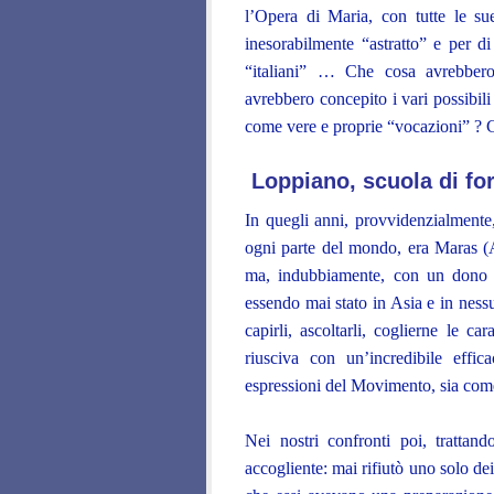
l’Opera di Maria, con tutte le su
inesorabilmente “astratto” e per d
“italiani” … Che cosa avrebbero 
avrebbero concepito i vari possibil
come vere e proprie “vocazioni” ? Ci
Loppiano, scuola di for
In quegli anni, provvidenzialmente,
ogni parte del mondo, era Maras (Al
ma, indubbiamente, con un dono m
essendo mai stato in Asia e in nessu
capirli, ascoltarli, coglierne le car
riusciva con un’incredibile effica
espressioni del Movimento, sia come
Nei nostri confronti poi, trattand
accogliente: mai rifiutò uno solo de