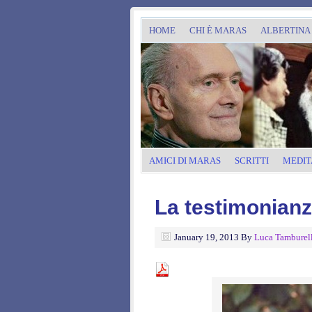
HOME
CHI È MARAS
ALBERTINA
AMICI DI MARAS
SCRITTI
MEDIT
La testimonianz
January 19, 2013
By
Luca Tamburel