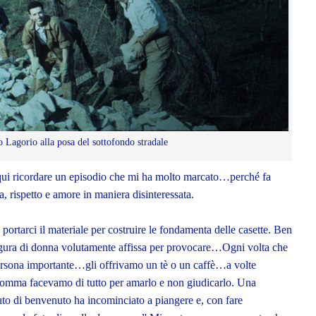
o Lagorio alla posa del sottofondo stradale
qui ricordare un episodio che mi ha molto marcato…perché fa
a, rispetto e amore in maniera disinteressata.
 portarci il materiale per costruire le fondamenta delle casette. Ben
 figura di donna volutamente affissa per provocare…Ogni volta che
rsona importante…gli offrivamo un tè o un caffè…a volte
omma facevamo di tutto per amarlo e non giudicarlo. Una
uto di benvenuto ha incominciato a piangere e, con fare