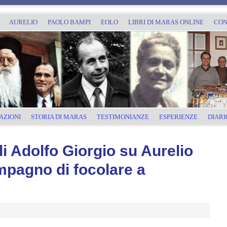
AURELIO
PAOLO BAMPI
EOLO
LIBRI DI MARAS ONLINE
CON
AZIONI
STORIA DI MARAS
TESTIMONIANZE
ESPERIENZE
DIARI
i Adolfo Giorgio su Aurelio
mpagno di focolare a