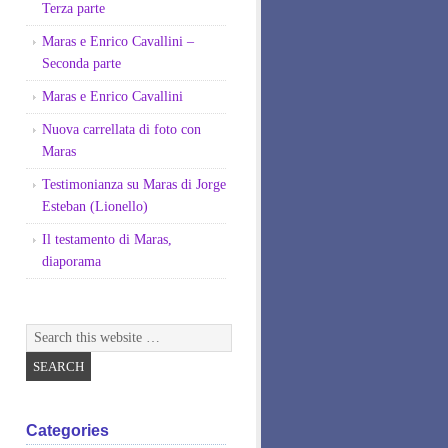
Terza parte
Maras e Enrico Cavallini –
Seconda parte
Maras e Enrico Cavallini
Nuova carrellata di foto con
Maras
Testimonianza su Maras di Jorge
Esteban (Lionello)
Il testamento di Maras,
diaporama
Categories