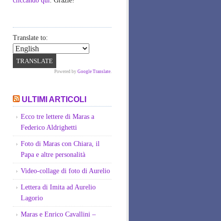
cliccando qui
. Grazie!
Translate to:
Powered by
Google Translate
.
ULTIMI ARTICOLI
Ecco tre lettere di Maras a
Federico Aldrighetti
Foto di Maras con Chiara, il
Papa e altre personalità
Video-collage di foto di Aurelio
Lettera di Imita ad Aurelio
Lagorio
Maras e Enrico Cavallini –