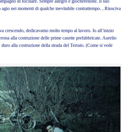
mpagno di focolare. Sempre allegro e giocherellone. Il suo
io agio nei momenti di qualche inevitabile contrattempo…Riusciva
a crescendo, dedicavamo molto tempo al lavoro. Io all’inizio
erona alla costruzione delle prime casette prefabbricate. Aurelio
 duro alla costruzione della strada del Terraio. (Come si vede