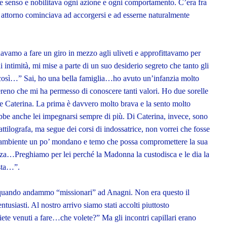
 senso e nobilitava ogni azione e ogni comportamento. C’era fra
e attorno cominciava ad accorgersi e ad esserne naturalmente
vamo a fare un giro in mezzo agli uliveti e approfittavamo per
 intimità, mi mise a parte di un suo desiderio segreto che tanto gli
 così…” Sai, ho una bella famiglia…ho avuto un’infanzia molto
reno che mi ha permesso di conoscere tanti valori. Ho due sorelle
 e Caterina. La prima è davvero molto brava e la sento molto
be anche lei impegnarsi sempre di più. Di Caterina, invece, sono
ilografa, ma segue dei corsi di indossatrice, non vorrei che fosse
ambiente un po’ mondano e temo che possa compromettere la sua
ezza…Preghiamo per lei perché la Madonna la custodisca e le dia la
usta…”.
u quando andammo “missionari” ad Anagni. Non era questo il
ntusiasti. Al nostro arrivo siamo stati accolti piuttosto
e venuti a fare…che volete?” Ma gli incontri capillari erano