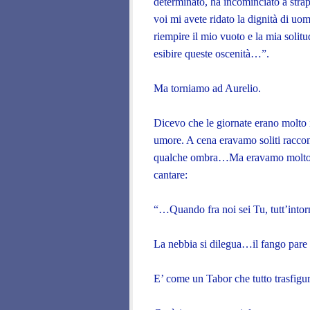
determinato, ha incominciato a str
voi mi avete ridato la dignità di uo
riempire il mio vuoto e la mia soli
esibire queste oscenità…”.
Ma torniamo ad Aurelio.
Dicevo che le giornate erano molto
umore. A cena eravamo soliti raccon
qualche ombra…Ma eravamo molto fe
cantare:
“…Quando fra noi sei Tu, tutt’intor
La nebbia si dilegua…il fango pare 
E’ come un Tabor che tutto trasfig