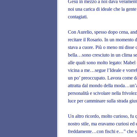
Gesù in mezzo a noi dava veramente
noi una carica di ideale che la gent
contagiati.
Con Aurelio, spesso dopo cena, anda
recitare il Rosario. In un momento di
stava a cuore. Più o meno mi disse
bella…sono cresciuto in un clima se
alle quali sono molto legato: Mabel
vicina a me…segue l’Ideale e vorreb
un po’ preoccupato. Lavora come datt
attratta dal mondo della moda…un’
personalità e scivolare nella frivol
luce per camminare sulla strada gi
Un altro ricordo, molto curioso, f
nostro stile, ma eravamo curiosi ed e
freddamente…con fischi e…” che siet