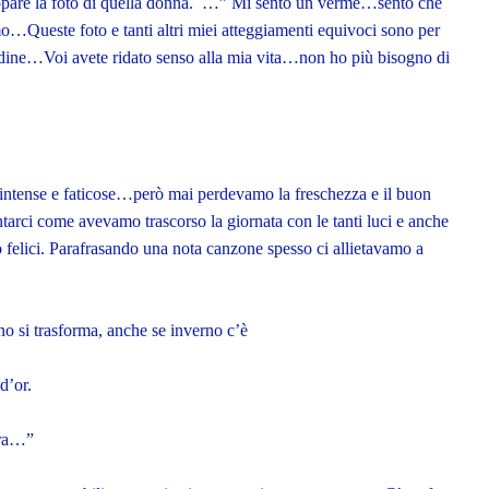
appare la foto di quella donna. …” Mi sento un verme…sento che
mo…Queste foto e tanti altri miei atteggiamenti equivoci sono per
tudine…Voi avete ridato senso alla mia vita…non ho più bisogno di
 intense e faticose…però mai perdevamo la freschezza e il buon
tarci come avevamo trascorso la giornata con le tanti luci e anche
lici. Parafrasando una nota canzone spesso ci allietavamo a
no si trasforma, anche se inverno c’è
d’or.
ura…”