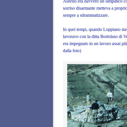
Aurelio era davvero un simpatico co
sorriso disarmante metteva a propr
sempre a sdrammatizzare.
In quei tempi, quando Loppiano stav
lavoravo con la ditta Bortolaso di V
era impegnato in un lavoro assai più
dalla foto)