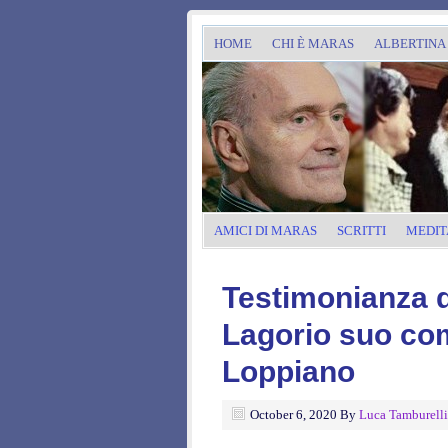
HOME
CHI È MARAS
ALBERTINA
AMICI DI MARAS
SCRITTI
MEDIT
Testimonianza d
Lagorio suo co
Loppiano
October 6, 2020
By
Luca Tamburelli