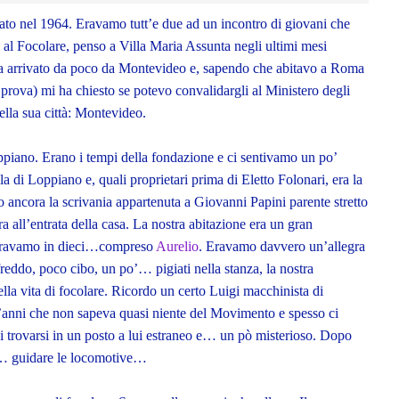
ato nel 1964. Eravamo tutt’e due ad un incontro di giovani che
al Focolare, penso a Villa Maria Assunta negli ultimi mesi
a arrivato da poco da Montevideo e, sapendo che abitavo a Roma
i prova) mi ha chiesto se potevo convalidargli al Ministero degli
della sua città: Montevideo.
oppiano. Erano i tempi della fondazione e ci sentivamo un po’
a di Loppiano e, quali proprietari prima di Eletto Folonari, era la
 ancora la scrivania appartenuta a Giovanni Papini parente stretto
a all’entrata della casa. La nostra abitazione era un gran
 eravamo in dieci…compreso
Aurelio
. Eravamo davvero un’allegra
freddo, poco cibo, un po’… pigiati nella stanza, la nostra
la vita di focolare. Ricordo un certo Luigi macchinista di
t’anni che non sapeva quasi niente del Movimento e spesso ci
i trovarsi in un posto a lui estraneo e… un pò misterioso. Dopo
 a… guidare le locomotive…