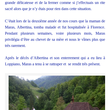
grande délicatesse et de la fermer comme si j’effectuais un rite
sacré alors que je n’y étais pour rien dans cette situation.
C’était lors de la deuxième année de nos cours que la maman de
Maras, Albertina, tomba malade et fut hospitalisée à Florence.
Pendant plusieurs semaines, voire plusieurs mois, Maras
privilégia d’être au chevet de sa mère et nous le vîmes plus que
très rarement.
Après le décès d’Albertina et son enterrement qui a eu lieu à
Loppiano, Maras a tenu à se rattraper et se rendit très présent.