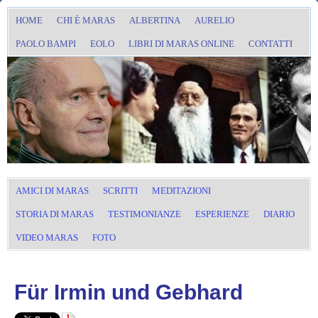
HOME
CHI È MARAS
ALBERTINA
AURELIO
PAOLO BAMPI
EOLO
LIBRI DI MARAS ONLINE
CONTATTI
AMICI DI MARAS
SCRITTI
MEDITAZIONI
STORIA DI MARAS
TESTIMONIANZE
ESPERIENZE
DIARIO
VIDEO MARAS
FOTO
Für Irmin und Gebhard