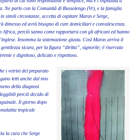
parto di cui sono responsabile é semplice, ma è l’ospitalità a
a. Ne parlo con la Comunità di Bussolengo (Vr), e la famiglia
in simili circostanze, accetta di ospitare Maras e Serge,
rà dimesso ed avrà bisogno di cure domiciliari e convalescenza.
 in Africa, perciò sanno come rapportarsi con gli africani ed hanno
’inglese. Insomma la sistemazione giusta. Così Maras arriva il
entilezza sicura, per la figura “diritta”, signorile; é riservato
rente e dignitoso, delicato e rispettoso.
he i vetrini del preparato
engano letti anche dal mio
meno della diagnosi
leggibili perciò decido di
inguinale. Il giorno dopo
 malattia tropicale
izia la cura che Serge