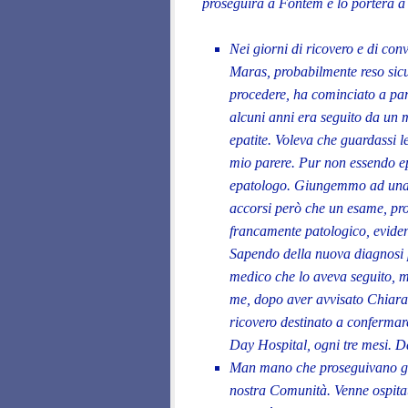
proseguirà a Fontem e lo porterà a
Nei giorni di ricovero e di con
Maras, probabilmente reso sic
procedere, ha cominciato a par
alcuni anni era seguito da un
epatite. Voleva che guardassi le 
mio parere. Pur non essendo ep
epatologo. Giungemmo ad una c
accorsi però che un esame, pro
francamente patologico, evide
Sapendo della nuova diagnosi p
medico che lo aveva seguito, m
me, dopo aver avvisato Chiara 
ricovero destinato a confermare
Day Hospital, ogni tre mesi. D
Man mano che proseguivano gli
nostra Comunità. Venne ospitato