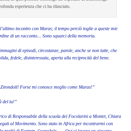
rofonda esperienza che ci ha rilasciato.
ll’ultimo incontro con Maras; il tempo perciò toglie a queste mie
 l’ordine di un racconto… Sono squarci della memoria.
mmagini di episodi, circostanze, parole, anche se non tutte, che
ida, fedele, disinteressata, aperta alla reciprocità del bene.
 Zirondoli! Forse mi conosce meglio come Maras!”
dà del tu!”
rico di Responsabile della scuola dei Focolarini a Montet, Chiara
 legati al Movimento. Sono stato in Africa per incontrarmi con
 la realtà di Fontem, l’ospedale … . Qui vi lavora un giovane