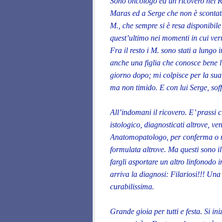
Sono oncologo ed un ricovero nel Re
Maras ed a Serge che non è scontat
M., che sempre si è resa disponibile 
quest’ultimo nei momenti in cui ver
Fra il resto i M. sono stati a lungo
anche una figlia che conosce bene l
giorno dopo; mi colpisce per la sua g
ma non timido. E con lui Serge, soffe
All’indomani il ricovero. E’ prassi c
istologico, diagnosticati altrove, v
Anatomopatologo, per conferma o 
formulata altrove. Ma questi sono il
fargli asportare un altro linfonodo 
arriva la diagnosi: Filariosi!!! Una
curabilissima.
Grande gioia per tutti e festa. Si in