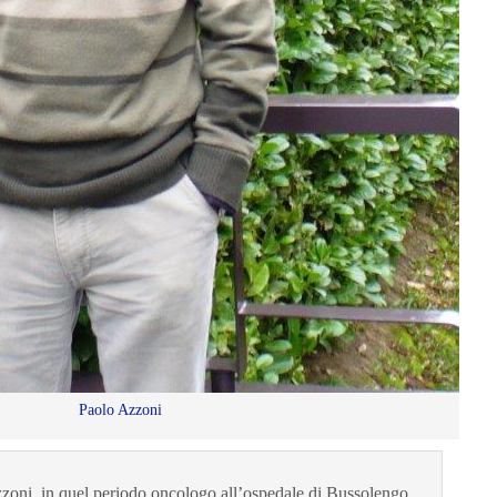
Paolo Azzoni
zzoni, in quel periodo oncologo all’ospedale di Bussolengo