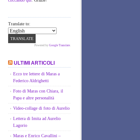
cliccando qui
. Grazie!
Translate to:
Powered by
Google Translate
.
ULTIMI ARTICOLI
Ecco tre lettere di Maras a
Federico Aldrighetti
Foto di Maras con Chiara, il
Papa e altre personalità
Video-collage di foto di Aurelio
Lettera di Imita ad Aurelio
Lagorio
Maras e Enrico Cavallini –