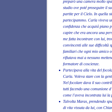
preparò una camera molto spazi
studio ove poté proseguire il 
partite per il Cielo. In quella 
partecipammo. Carla viveva una 
confidenza che acquisì piano p
capire che era ancora una pers
me fatta incontrare con lui, tr
convincenti alle sue difficoltà s
familiari che ogni mio amico o
rifiutava mai a nessuno mettend
formatore di coscienze.
Partecipava alla vita del focola
Carla. Voleva stare con la gente
Nel focolare dava il suo contri
tutti facendo una comunione d
come l’aveva incontrata lui la 
Talvolta Maras, prendendo spu
di vita vissuta da lui, con Ch