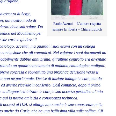
 guarigione.
valescenza di Serge,
uro dal nostro modo di
Paolo Azzoni – L’amore rispetta
larmi della sua salute. Da
sempre la libertà – Chiara Lubich
 medico del Movimento per
sue carte e gli dessi il
atologo, accettai, ma guardai i suoi esami con un collega
onclusione che gli comunicai. Nel valutare i suoi documenti mi
babilmente dubbio anni prima, all’ultimo controllo era diventato
nziando un quadro conclamato di malattia ematologica maligna.
rovò sorpresa e soprattutto una profonda delusione verso il
a non ne parlò male. Decise di iniziare indagini e cure, ma da
ed averne ricevuto il consenso. Così cominciò, dopo il primo
 la diagnosi ed iniziare le cure, il suo accesso periodico al mio
a qui la nostra amicizia e conoscenza reciproca.
 accessi al D.H. si allargavano anche le sue conoscenze nella
 anche da Carla, che ha una bellissima villa sulle colline. Gli