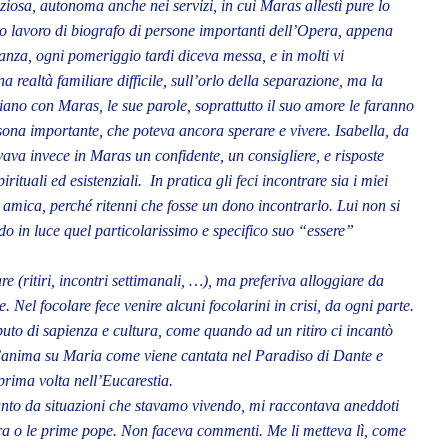
osa, autonoma anche nei servizi, in cui Maras allestì pure lo
suo lavoro di biografo di persone importanti dell’Opera, appena
stanza, ogni pomeriggio tardi diceva messa, e in molti vi
realtà familiare difficile, sull’orlo della separazione, ma la
iano con Maras, le sue parole, soprattutto il suo amore le faranno
ona importante, che poteva ancora sperare e vivere. Isabella, da
ovava invece in Maras un confidente, un consigliere, e risposte
pirituali ed esistenziali. In pratica gli feci incontrare sia i miei
 amica, perché ritenni che fosse un dono incontrarlo. Lui non si
o in luce quel particolarissimo e specifico suo “essere”
re (ritiri, incontri settimanali, …), ma preferiva alloggiare da
. Nel focolare fece venire alcuni focolarini in crisi, da ogni parte.
buto di sapienza e cultura, come quando ad un ritiro ci incantò
’anima su Maria come viene cantata nel Paradiso di Dante e
prima volta nell’Eucarestia.
nto da situazioni che stavamo vivendo, mi raccontava aneddoti
iara o le prime pope. Non faceva commenti. Me li metteva lì, come