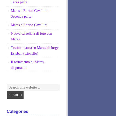
Terza parte
Maras e Enrico Cavallini –
Seconda parte
Maras e Enrico Cavallini
Nuova carrellata di foto con
Maras
Testimonianza su Maras di Jorge
Esteban (Lionello)
Il testamento di Maras,
diaporama
Categories