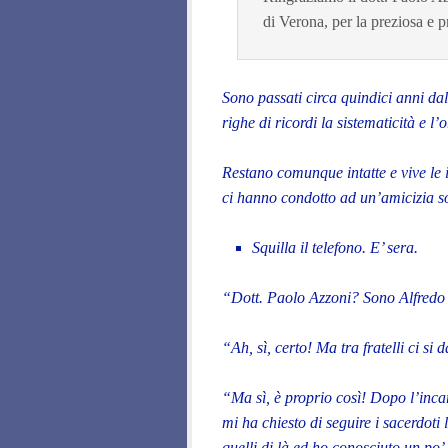
di Verona, per la preziosa e p
Sono passati circa quindici anni da
righe di ricordi la sistematicità e
Restano comunque intatte e vive le i
ci hanno condotto ad un’amicizia sol
Squilla il telefono. E’ sera.
“Dott. Paolo Azzoni? Sono Alfredo
“Ah, sì, certo! Ma tra fratelli ci si 
“Ma sì, è proprio così! Dopo l’inca
mi ha chiesto di seguire i sacerdoti
quelli di là ed ho conosciuto un po’