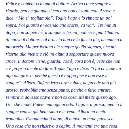
Felice e contento chiamo il dottore. Arriva come sempre in
ritardo, perché quando si cercano non ci sono mai. Arriva e
dice: “Ma si, togliamolo”. Toglie l’ago e lo rimette un po’
sopra. Poi guarda e vedendo che scorre, va via”. Tre minuti
dopo, non so perché, il sangue si ferma, non esce più. Chiamo
di nuovo il dottore: col braccio non ce la faccio più, nemmeno a
muoverlo. Ma per fortuna c’è sempre quella signora, che mi
ritorna alla mente e ciò mi aiuta a sopportare questa nuova
croce. Il dottore viene, guarda: cos’è, cosa non è, vede che non
c’è proprio niente da fare. Toglie l’ago e dice: “Qui ci vuole un
ago più grosso, perché questo è troppo fine e non esce il
sangue”. Allora l’infermiera corre subito, ne prende uno più
grosso, probabilmente senza punta, perché a farlo entrare,
sembrava dovesse scavare non so cosa. Mi mette questo ago.
Uh, che male! Potete immaginarvelo: l’ago era grosso, perciò il
sangue veniva giù benissimo e in vena. Allora mi metto
tranquillo. Cinque minuti dopo, di nuovo un male pazzesco.
Una cosa che non riuscivo a capire. A momenti era una cosa