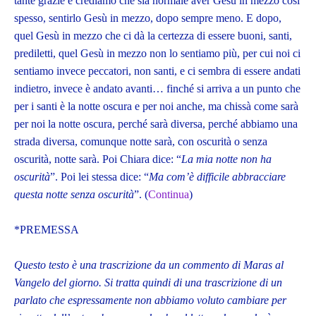
tante grazie e crediamo che sia normale aver Gesù in mezzo così
spesso, sentirlo Gesù in mezzo, dopo sempre meno. E dopo,
quel Gesù in mezzo che ci dà la certezza di essere buoni, santi,
prediletti, quel Gesù in mezzo non lo sentiamo più, per cui noi ci
sentiamo invece peccatori, non santi, e ci sembra di essere andati
indietro, invece è andato avanti… finché si arriva a un punto che
per i santi è la notte oscura e per noi anche, ma chissà come sarà
per noi la notte oscura, perché sarà diversa, perché abbiamo una
strada diversa, comunque notte sarà, con oscurità o senza
oscurità, notte sarà. Poi Chiara dice: “
La mia notte
non ha
oscurità
”. Poi lei stessa dice: “
Ma com’è difficile abbracciare
questa notte senza oscurità
”. (
Continua
)
*PREMESSA
Questo testo è una trascrizione da un commento di Maras al
Vangelo del giorno. Si tratta quindi di una trascrizione di un
parlato che espressamente non abbiamo voluto cambiare per