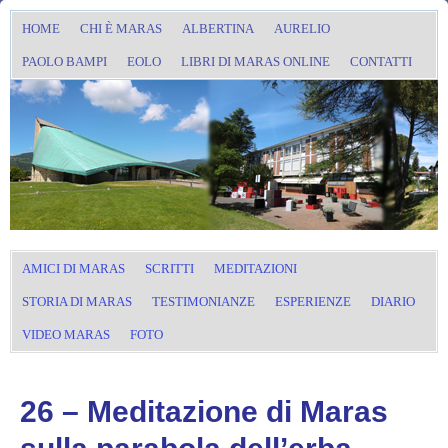
HOME
CHI È MARAS
ALBERTINA
AURELIO
PAOLO BAMPI
EOLO
LIBRI DI MARAS ONLINE
CONTATTI
AMICI DI MARAS
SCRITTI
MEDITAZIONI
STORIA DI MARAS
TESTIMONIANZE
ESPERIENZE
DIARIO
VIDEO MARAS
FOTO
26 – Meditazione di Maras