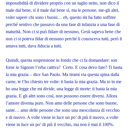
impossibilità di dividere proprio con un taglio netto, non dico il
male dal bene, sì il male dal bene sì, ma le persone, me-gli altri,
voler sapere chi sono i buoni… eh, questo mi ha fatto soffrire
perché sentivo che passavo da una fase di infanzia a una fase di
maturità. Non ci si può fidare di nessuno, Gesù sapeva bene che
non ci si poteva fidar di nessuno perché li conosceva tutti, però li
amava tutti, dava fiducia a tutti.
Quindi, questa sospensione in fondo che ci fa domandare: son
forse io Signore l’erba cattiva? Certo. E cosa devo fare? Ti basta
la mia grazia – dice San Paolo. Ma tirami via questa spina dalla
carne, te l’ho chiesto tre volte: ti basta la mia grazia. Ma io in me
ho una legge che mi divide, una legge di morte: ti basta la mia
grazia. E gli altri sono così, non possono essere diversi. Allora
l’amore diventa puro. Non amo delle persone che sono buone,
sante… amo delle persone che sono una mescolanza di vecchio
e di nuovo. A volte viene in luce un po’ di più il nuovo, a volte
viene in luce un po’ di più il vecchio, ma non è mai il 100%.