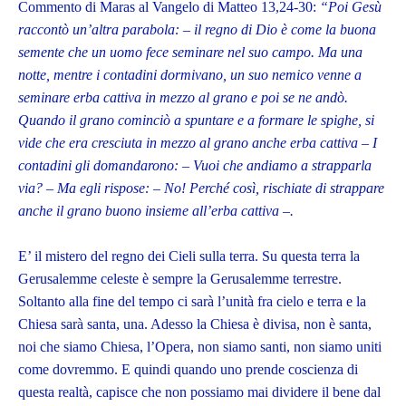
Commento di Maras al Vangelo di Matteo 13,24-30:
“Poi Gesù
raccontò un’altra parabola: – il regno di Dio è come la buona
semente che un uomo fece seminare nel suo campo. Ma una
notte, mentre i contadini dormivano, un suo nemico venne a
seminare erba cattiva in mezzo al grano e poi se ne andò.
Quando il grano cominciò a spuntare e a formare le spighe, si
vide che era cresciuta in mezzo al grano anche erba cattiva – I
contadini gli domandarono: – Vuoi che andiamo a strapparla
via? – Ma egli rispose: – No! Perché così, rischiate di strappare
anche il grano buono insieme all’erba cattiva –.
E’ il mistero del regno dei Cieli sulla terra. Su questa terra la
Gerusalemme celeste è sempre la Gerusalemme terrestre.
Soltanto alla fine del tempo ci sarà l’unità fra cielo e terra e la
Chiesa sarà santa, una. Adesso la Chiesa è divisa, non è santa,
noi che siamo Chiesa, l’Opera, non siamo santi, non siamo uniti
come dovremmo. E quindi quando uno prende coscienza di
questa realtà, capisce che non possiamo mai dividere il bene dal