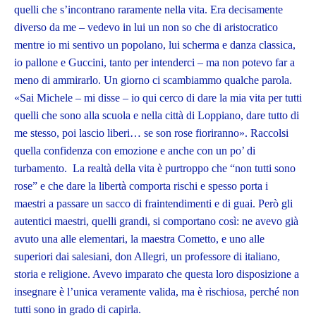
quelli che s’incontrano raramente nella vita. Era decisamente
diverso da me – vedevo in lui un non so che di aristocratico
mentre io mi sentivo un popolano, lui scherma e danza classica,
io pallone e Guccini, tanto per intenderci – ma non potevo far a
meno di ammirarlo. Un giorno ci scambiammo qualche parola.
«Sai Michele – mi disse – io qui cerco di dare la mia vita per tutti
quelli che sono alla scuola e nella città di Loppiano, dare tutto di
me stesso, poi lascio liberi… se son rose fioriranno». Raccolsi
quella confidenza con emozione e anche con un po’ di
turbamento. La realtà della vita è purtroppo che “non tutti sono
rose” e che dare la libertà comporta rischi e spesso porta i
maestri a passare un sacco di fraintendimenti e di guai. Però gli
autentici maestri, quelli grandi, si comportano così: ne avevo già
avuto una alle elementari, la maestra Cometto, e uno alle
superiori dai salesiani, don Allegri, un professore di italiano,
storia e religione. Avevo imparato che questa loro disposizione a
insegnare è l’unica veramente valida, ma è rischiosa, perché non
tutti sono in grado di capirla.