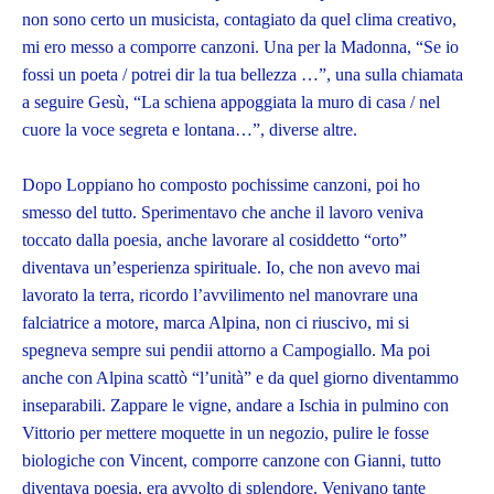
non sono certo un musicista, contagiato da quel clima creativo,
mi ero messo a comporre canzoni. Una per la Madonna, “Se io
fossi un poeta / potrei dir la tua bellezza …”, una sulla chiamata
a seguire Gesù, “La schiena appoggiata la muro di casa / nel
cuore la voce segreta e lontana…”, diverse altre.
Dopo Loppiano ho composto pochissime canzoni, poi ho
smesso del tutto. Sperimentavo che anche il lavoro veniva
toccato dalla poesia, anche lavorare al cosiddetto “orto”
diventava un’esperienza spirituale. Io, che non avevo mai
lavorato la terra, ricordo l’avvilimento nel manovrare una
falciatrice a motore, marca Alpina, non ci riuscivo, mi si
spegneva sempre sui pendii attorno a Campogiallo. Ma poi
anche con Alpina scattò “l’unità” e da quel giorno diventammo
inseparabili. Zappare le vigne, andare a Ischia in pulmino con
Vittorio per mettere moquette in un negozio, pulire le fosse
biologiche con Vincent, comporre canzone con Gianni, tutto
diventava poesia, era avvolto di splendore. Venivano tante