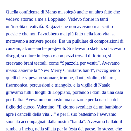
Quella confidenza di Maras mi spiegò anche un altro fatto che
vedevo attorno a me a Loppiano. Vedevo fiorire in tanti
un’insolita creatività. Ragazzi che non avevano mai scritto
poesie e che non l’avrebbero mai più fatto nella loro vita, si
mettevano a scrivere poesie. Era un pullulare di composizioni di
canzoni, alcune anche pregevoli. Si ideavano sketch, si facevano
disegni, sculture in legno o con pezzi trovati di fortuna, si
creavano brani teatrali, come “Spazzola per vestiti”. Avevamo
messo assieme la “New Merry Christams band”, raccogliendo
quelli che sapevano suonare, trombe, flauti, violini, chitarra,
fisarmonica, percussioni e triangolo, e la vigilia di Natale
giravamo tutti i luoghi di Loppiano, portando i doni da una casa
per l’altra. Avevamo composto una canzone per la nascita del
figlio del cuoco, Valentino: “Il giorno svegliato da un bambino/
apre i cancelli della vita…” e per il suo battesimo l’avevamo
suonata accompagnati dalla nostra “banda”. Avevamo ballato il
samba a Incisa, nella sfilata per la festa del paese. Io stesso, che